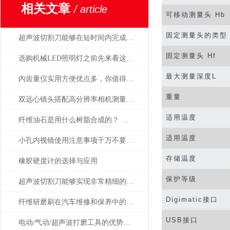
相关文章
/ article
可移动测量头
Hb
固定测量头的类型
超声波切割刀能够在短时间内完成高精度的切割操作
固定测量头
Hf
选购机械LED照明灯之前先来看这篇攻略准没错
最大测量深度
L
内齿量仪实用方便优点多，你值得拥有
重量
双远心镜头搭配高分辨率相机测量精密五金零件德国OPTO
适用温度
纤维油石是用什么树脂合成的？ 为什么这么贵？
适用温度
小孔内视镜使用注意事项千万不要忘了，牢记
存储温度
橡胶硬度计的选择与应用
保护等级
超声波切割刀能够实现非常精细的切割
Digimatic
接口
纤维研磨刷在汽车维修和保养中的应用
USB
接口
电动/气动/超声波打磨工具的优势是显而易见的