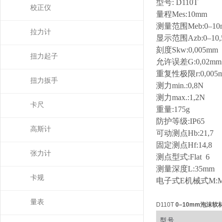
型号
: D110T
校正仪
量程
Mes:10mm
测量范围
Meb:0–1
拉力计
显示范围
Azb:0–10
刻度
Skw:0,005mm
扭力起子
允许误差
G:0,02mm
重复性极限
r:0,00
扭力扳手
测力
min.:0,8N
测力
max.:1,2N
卡尺
重量
:175g
防护等级
:IP65
高斯计
可动测点
Hb:21,7
固定测点
Hf:14,8
张力计
测点型式
:Flat 6
测量深度
L:35mm
卡规
电子式
E
机械式
M:
量表
D110T
0–10mm泡沫软
型号