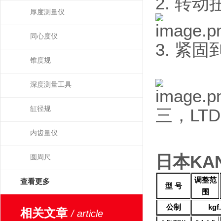
2. 转
厚度测量仪
同心度仪
3. 紧
锥度规
深度测量工具
缸径规
三，LT
内齿量仪
日本KA
圆周尺
调整范
查看更多
型
号
围
公制
kgf
相关文章
/ article