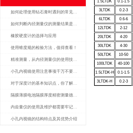
1.5LTDK
0.1-1.5
3LTDK
0.2-3
如何处理使用钻石膏时遇到的常见问题和挑战
6LTDK
0.6-6
如何判断内径测量仪的测量结果是否准确
12LTDK
2-12
橡胶硬度计的选择与应用
20LTDK
4-20
30LTDK
4-30
使用锥度规的检验方法，值得查看！
50LTDK
10-50
精准测量，从内径测量仪的使用技巧开始
100LTDK
40-100
小孔内视镜使用注意事项千万不要忘了，牢记
1.5LTDK-H
0.1-1.5
3LTDK-H
0.2-3
对于深度计的基本知识点，你了解多少？
隔膜薄膜电池隔膜厚度精密测量德国MAHR
内齿量仪的使用及维护都需要牢记注意事项才行
小孔内视镜的结构特点及其优势介绍