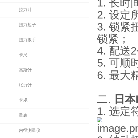
1. 长
拉力计
2. 设
3. 锁
扭力起子
锁紧；
扭力扳手
4. 配
卡尺
5. 可
高斯计
6. 最
张力计
二.
日本
卡规
1. 选
量表
内径测量仪