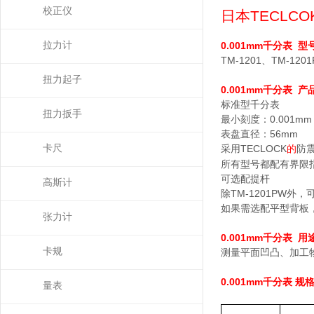
校正仪
日本
TECLCO
拉力计
0.001mm
千分表
型
TM-1201
、
TM-120
扭力起子
0.001mm
千分表
产
标准型千分表
扭力扳手
最小刻度：
0.001mm
表盘直径：
56mm
卡尺
采用TECLOCK
的
防
所有型号都配有界限
可选配提杆
高斯计
除
TM-1201PW
外，
如果需选配平型背板
张力计
0.001mm
千分表
用
卡规
测量平面凹凸、加工
0.001mm
千分表 规
量表