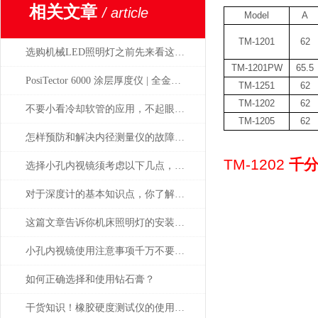
相关文章
/ article
Model
A
TM-1201
62
选购机械LED照明灯之前先来看这篇攻略准没错
TM-1201PW
65.5
PosiTector 6000 涂层厚度仪 | 全金属通用 高精度工业测厚解决方案
TM-1251
62
TM-1202
62
不要小看冷却软管的应用，不起眼用处却很大！
TM-1205
62
怎样预防和解决内径测量仪的故障问题？
TM-1202
千分
选择小孔内视镜须考虑以下几点，避免出错
对于深度计的基本知识点，你了解多少？
这篇文章告诉你机床照明灯的安装以及应用
小孔内视镜使用注意事项千万不要忘了，牢记
如何正确选择和使用钻石膏？
干货知识！橡胶硬度测试仪的使用说明